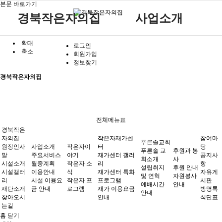
본문 바로가기
경북작은자의집
사업소개
확대
원장인사말
작은자 소식
재가센터 갤러리
후원 안내
공지사항
주요서비스
푸른솔 교회소개
로그인
축소
회원가입
시설소개
작은자 프로그램
재가센터 특화프로그램
자원봉사 안내
자유게시판
월중계획
설립취지 및 연혁
작은자이야기
정보찾기
시설갤러리
재가 이용요금 안내
방명록
이용안내
예배시간 안내
경북작은자의집
재단소개
식단표
시설 이용요금 안내
찾아오시는길
작은자재가센터
푸른솔교회
전체메뉴표
경북작은
자의집
작은자재가센
참여마
푸른솔교회
원장인사
사업소개
작은자이
터
당
푸른솔 교
후원과 봉
말
후원과 봉사
주요서비스
야기
재가센터 갤러
참여마당
공지사
회소개
사
시설소개
월중계획
작은자 소
리
항
설립취지
후원 안내
시설갤러
이용안내
식
재가센터 특화
자유게
및 연혁
자원봉사
리
시설 이용요
작은자 프
프로그램
시판
예배시간
안내
재단소개
금 안내
로그램
재가 이용요금
방명록
안내
찾아오시
안내
식단표
는길
홈
닫기