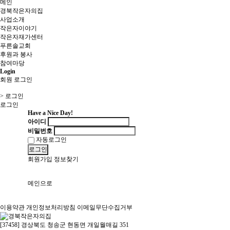
메인
경북작은자의집
사업소개
작은자이야기
작은자재가센터
푸른솔교회
후원과 봉사
참여마당
Login
회원 로그인
> 로그인
로그인
Have a Nice Day!
아이디
비밀번호
자동로그인
로그인
회원가입
정보찾기
메인으로
이용약관
개인정보처리방침
이메일무단수집거부
[37458] 경상북도 청송군 현동면 개일월매길 351