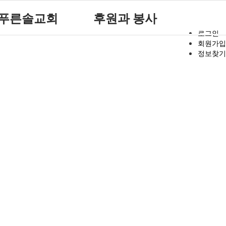
푸른솔교회
후원과 봉사
로그인
회원가입
푸른솔 교회소개
후원 안내
정보찾기
설립취지 및 연혁
자원봉사 안내
예배시간 안내