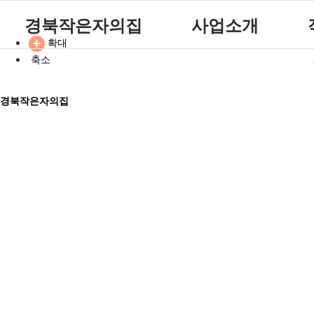
경북작은자의집
사업소개
확대
축소
원장인사말
공지사항
주요서비스
참여마당
시설소개
자유게시판
월중계획
경북작은자의집
시설갤러리
방명록
이용안내
재단소개
식단표
시설 이용요금 안내
찾아오시는길