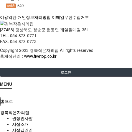
540
이용약관
개인정보처리방침
이메일무단수집거부
[37458] 경상북도 청송군 현동면 개일월매길 351
TEL: 054-873-0771
FAX: 054-873-0772
Copyright
2023 경북작은자의집 All rights reserved.
홈제작관리 :
www.fivetop.co.kr
로그인
MENU
홈으로
경북작은자의집
원장인사말
시설소개
시설갤러리