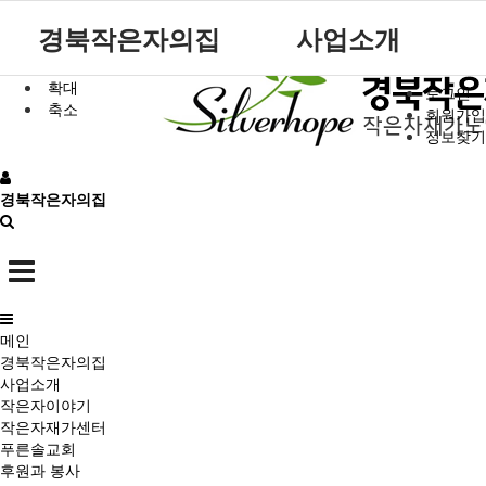
본문 바로가기
경북작은자의집
사업소개
확대
로그인
원장인사말
작은자 소식
재가센터 갤러리
후원 안내
공지사항
주요서비스
푸른솔 교회소개
축소
작은자이야기
회원가입
시설소개
작은자 프로그램
재가센터 특화프로그램
자원봉사 안내
자유게시판
월중계획
설립취지 및 연혁
정보찾기
시설갤러리
재가 이용요금 안내
방명록
이용안내
예배시간 안내
작은자재가센터
푸른솔교회
경북작은자의집
재단소개
식단표
시설 이용요금 안내
찾아오시는길
후원과 봉사
참여마당
메인
경북작은자의집
사업소개
작은자이야기
작은자재가센터
푸른솔교회
후원과 봉사