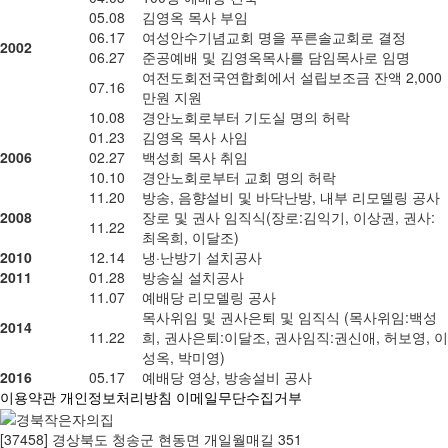
05.08
김영옥 목사 부임
06.17
여성안수기념교회 명을 푸른솔교회로 결정
2002
06.27
준공예배 및 김영옥목사를 담임목사로 임명
여전도회전국연합회에서 설립보조금 잔액 2,000
07.16
만원 지원
10.08
경안노회로부터 기도실 명의 허락
01.23
김영옥 목사 사임
2006
02.27
백성희 목사 취임
10.10
경안노회로부터 교회 명의 허락
11.20
방송, 음향설비 및 바닥난방, 내부 리모델링 공사
2008
장로 및 권사 임직식(장로:김익기, 이상권, 권사:
11.22
최옥희, 이달조)
2010
12.14
냉·난방기 설치공사
2011
01.28
방송실 설치공사
11.07
예배당 리모델링 공사
목사위임 및 권사은퇴 및 임직식 (목사위임:백성
2014
11.22
희, 권사은퇴:이달조, 권사임직:권신애, 허보영, 이
성옥, 박미영)
2016
05.17
예배당 영상, 방송설비 공사
이용약관
개인정보처리방침
이메일무단수집거부
[37458] 경상북도 청송군 현동면 개일월매길 351