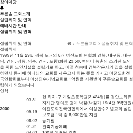
참여마당
푸른솔 교회소개
설립취지 및 연혁
예배시간 안내
설립취지 및 연혁
설립취지 및 연혁
> 푸른솔교회 > 설립취지 및 연혁
설립취지
1999년 11월 29일 경북 도내의 8개 여전도회 연합회 경북, 대구동, 대구
남, 경안, 경동, 영주, 경서, 포항)회원 23,500여명이 농촌의 소외된 노인
을 위한 노인시설을 설립키로 하고, 이곳 청송에 경북작은자의 집을 설립
하면서 동시에 하나님의 교회를 세우고자 하는 뜻을 가지고 여전도회전
국연합회로부터 여성안수기념교회로 1억원을 지원받아 푸른솔교회를 설
립하게 되었습니다.
연혁
현 위치-구 개일초등학교(3,424평)를 경안노회유
03.31
지재단 명의로 경매 낙찰(낙찰가 1억4천 9백만원)
2000
여전도회전국연합회에서 여성안수기념교회 설립
05.19
보조금 1억 중 8,000만원 지원
06.02
등기필
01.21
건축기공예배
04.03
100평 예배당 건축