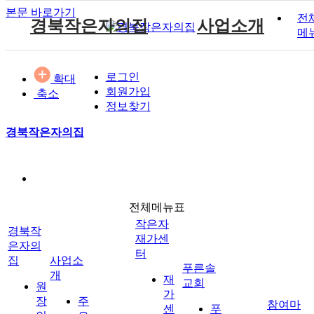
본문 바로가기
전
경북작은자의집
사업소개
메
원장인사말
작은자 소식
재가센터 갤러리
후원 안내
공지사항
주요서비스
푸른솔 교회소개
로그인
확대
시설소개
작은자 프로그램
재가센터 특화프로그램
자원봉사 안내
자유게시판
월중계획
설립취지 및 연혁
작은자이야기
회원가입
축소
시설갤러리
재가 이용요금 안내
방명록
이용안내
예배시간 안내
정보찾기
재단소개
식단표
시설 이용요금 안내
경북작은자의집
찾아오시는길
작은자재가센터
푸른솔교회
전체메뉴표
후원과 봉사
참여마당
작은자
경북작
재가센
은자의
터
집
사업소
푸른솔
개
재
교회
원
가
장
주
참여마
센
푸