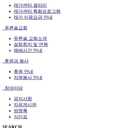
재가센터 갤러리
재가센터 특화프로그램
재가 이용요금 안내
푸른솔교회
푸른솔 교회소개
설립취지 및 연혁
예배시간 안내
후원과 봉사
후원 안내
자원봉사 안내
참여마당
공지사항
자유게시판
방명록
식단표
SEARCH