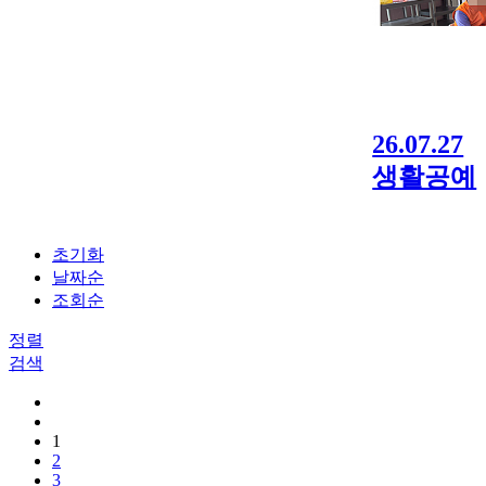
26.07.27
생활공예
초기화
날짜순
조회순
정렬
검색
1
2
3