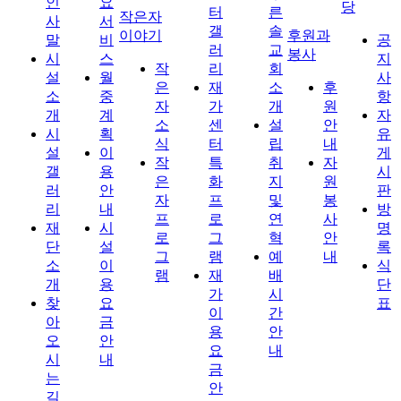
인
요
당
터
른
작은자
사
서
갤
솔
이야기
후원과
말
비
공
러
교
봉사
시
스
지
작
리
회
설
월
사
은
재
소
후
소
중
항
자
가
개
원
개
계
자
소
센
설
안
시
획
유
식
터
립
내
설
이
게
작
특
취
자
갤
용
시
은
화
지
원
러
안
판
자
프
및
봉
리
내
방
프
로
연
사
재
시
명
로
그
혁
안
단
설
록
그
램
예
내
소
이
식
램
재
배
개
용
단
가
시
찾
요
표
이
간
아
금
용
안
오
안
요
내
시
내
금
는
안
길