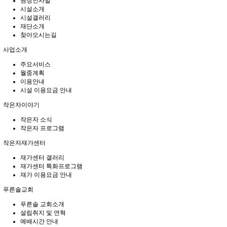
원장인사말
시설소개
시설갤러리
재단소개
찾아오시는길
사업소개
주요서비스
월중계획
이용안내
시설 이용요금 안내
작은자이야기
작은자 소식
작은자 프로그램
작은자재가센터
재가센터 갤러리
재가센터 특화프로그램
재가 이용요금 안내
푸른솔교회
푸른솔 교회소개
설립취지 및 연혁
예배시간 안내