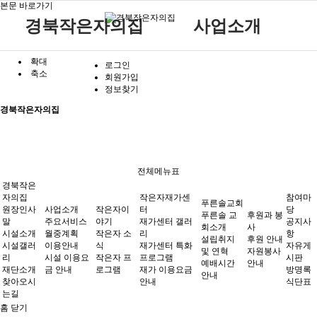
본문 바로가기
경북작은자의집
사업소개
확대
원장인사말
작은자 소식
재가센터 갤러리
후원 안내
공지사항
주요서비스
푸른솔 교회소개
로그인
축소
회원가입
시설소개
작은자 프로그램
재가센터 특화프로그램
자원봉사 안내
자유게시판
월중계획
설립취지 및 연혁
작은자이야기
정보찾기
시설갤러리
재가 이용요금 안내
방명록
이용안내
예배시간 안내
경북작은자의집
재단소개
식단표
시설 이용요금 안내
찾아오시는길
작은자재가센터
푸른솔교회
전체메뉴표
경북작은
자의집
작은자재가센
참여마
푸른솔교회
원장인사
사업소개
작은자이
터
당
푸른솔 교
후원과 봉
말
후원과 봉사
주요서비스
야기
재가센터 갤러
참여마당
공지사
회소개
사
시설소개
월중계획
작은자 소
리
항
설립취지
후원 안내
시설갤러
이용안내
식
재가센터 특화
자유게
및 연혁
자원봉사
리
시설 이용요
작은자 프
프로그램
시판
예배시간
안내
재단소개
금 안내
로그램
재가 이용요금
방명록
안내
찾아오시
안내
식단표
는길
홈
닫기