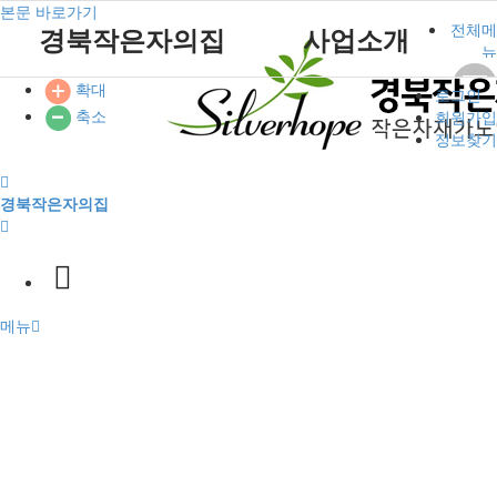
본문 바로가기
전체메
경북작은자의집
사업소개
뉴
확대
로그인
원장인사말
작은자 소식
재가센터 갤러리
후원 안내
공지사항
주요서비스
푸른솔 교회소개
축소
작은자이야기
회원가입
시설소개
작은자 프로그램
재가센터 특화프로그램
자원봉사 안내
자유게시판
월중계획
설립취지 및 연혁
정보찾기
시설갤러리
재가 이용요금 안내
방명록
이용안내
예배시간 안내
작은자재가센터
푸른솔교회
경북작은자의집
재단소개
식단표
시설 이용요금 안내
찾아오시는길
후원과 봉사
참여마당
메뉴