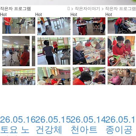
작은자 프로그램
> 작은자이야기 > 작은자 프로그램
Hot
Hot
Hot
Hot
26.05.16
26.05.15
26.05.14
26.05.
토요 노
건강체
천아트
종이공