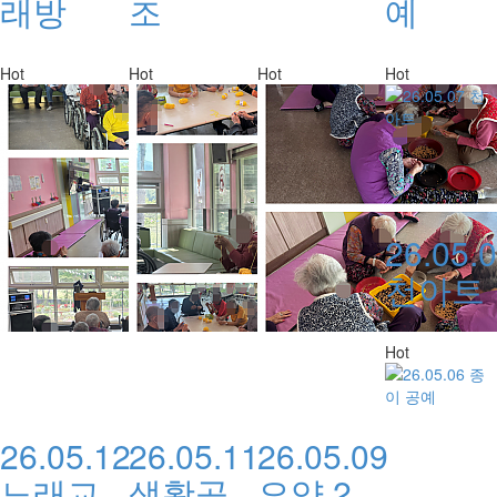
래방
조
예
Hot
Hot
Hot
Hot
26.05.
천아트
Hot
26.05.12
26.05.11
26.05.09
노래교
생활공
요양 2