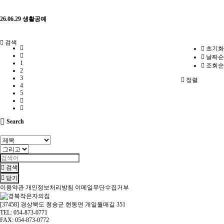
26.06.29 생활공예
검색
초기화
날짜순
1
조회순
2
3
정렬
4
5
Search
검색
닫기
이용약관
개인정보처리방침
이메일무단수집거부
[37458] 경상북도 청송군 현동면 개일월매길 351
TEL: 054-873-0771
FAX: 054-873-0772