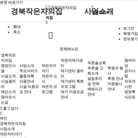
본문 바로가기
경북작은자의집
사업소개
경북작은자
의집
확대
원장인사말
작은자 소식
재가센터 갤러리
후원 안내
공지사항
주요서비스
푸른솔 교회소개
로그인
축소
회원가입
시설소개
작은자 프로그램
재가센터 특화프로그램
자원봉사 안내
자유게시판
월중계획
설립취지 및 연혁
작은자이야기
정보찾기
시설갤러리
재가 이용요금 안내
방명록
이용안내
예배시간 안내
전체메뉴표
경북작은
재단소개
식단표
시설 이용요금 안내
자의집
작은자재가센
참여마
푸른솔교회
찾아오시는길
원장인사
사업소개
작은자이
터
당
작은자재가센터
푸른솔교회
푸른솔 교
후원과 봉
말
주요서비스
야기
재가센터 갤러
공지사
회소개
사
시설소개
월중계획
작은자 소
리
항
설립취지
후원 안내
시설갤러
이용안내
식
재가센터 특화
자유게
및 연혁
자원봉사
리
시설 이용요
작은자 프
프로그램
시판
예배시간
안내
재단소개
금 안내
로그램
재가 이용요금
방명록
안내
후원과 봉사
참여마당
찾아오시
안내
식단표
는길
홈
닫기
메인
경북작은자의집
사업소개
작은자이야기