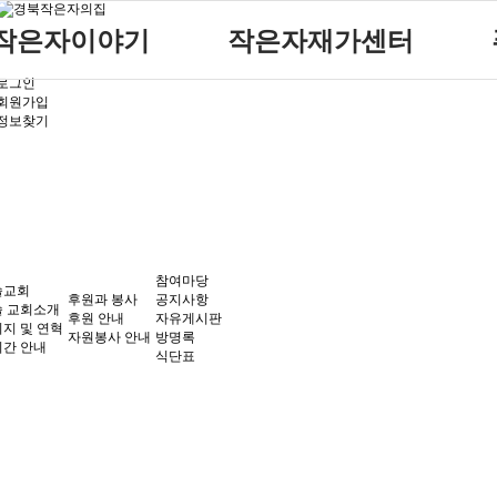
작은자이야기
작은자재가센터
로그인
작은자 소식
재가센터 갤러리
회원가입
정보찾기
작은자 프로그램
재가센터 특화프로그램
재가 이용요금 안내
참여마당
솔교회
후원과 봉사
공지사항
 교회소개
후원 안내
자유게시판
지 및 연혁
자원봉사 안내
방명록
간 안내
식단표