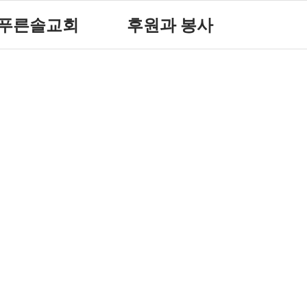
푸른솔교회
후원과 봉사
푸른솔 교회소개
후원 안내
설립취지 및 연혁
자원봉사 안내
예배시간 안내