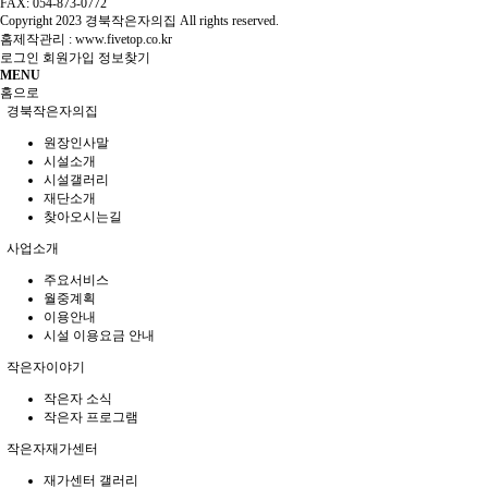
FAX: 054-873-0772
Copyright
2023 경북작은자의집 All rights reserved.
홈제작관리 :
www.fivetop.co.kr
로그인
회원가입
정보찾기
MENU
홈으로
경북작은자의집
원장인사말
시설소개
시설갤러리
재단소개
찾아오시는길
사업소개
주요서비스
월중계획
이용안내
시설 이용요금 안내
작은자이야기
작은자 소식
작은자 프로그램
작은자재가센터
재가센터 갤러리