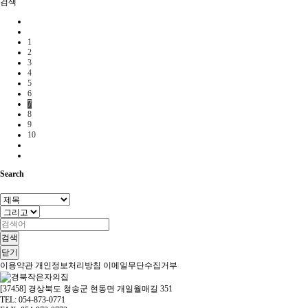
검색
1
2
3
4
5
6
7
8
9
10
Search
검색
닫기
이용약관
개인정보처리방침
이메일무단수집거부
[37458] 경상북도 청송군 현동면 개일월매길 351
TEL: 054-873-0771