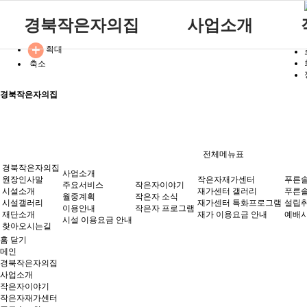
경북작은자의집
사업소개
확대
원장인사말
공지사항
주요서비스
축소
시설소개
자유게시판
월중계획
참여마당
경북작은자의집
시설갤러리
방명록
이용안내
재단소개
식단표
시설 이용요금 안내
찾아오시는길
전체메뉴표
경북작은자의집
사업소개
원장인사말
작은자재가센터
푸른
주요서비스
작은자이야기
시설소개
재가센터 갤러리
푸른솔
월중계획
작은자 소식
시설갤러리
재가센터 특화프로그램
설립취
이용안내
작은자 프로그램
재단소개
재가 이용요금 안내
예배시
시설 이용요금 안내
찾아오시는길
홈
닫기
메인
경북작은자의집
사업소개
작은자이야기
작은자재가센터