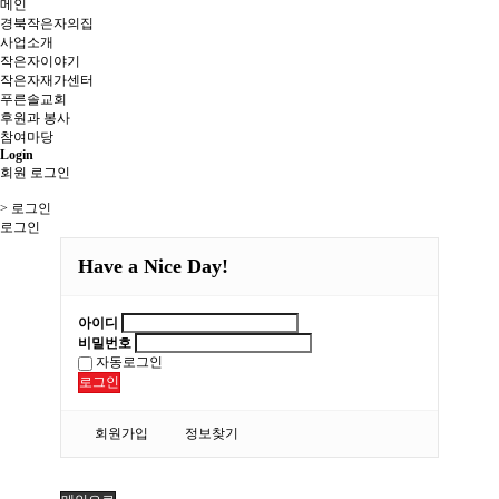
메인
경북작은자의집
사업소개
작은자이야기
작은자재가센터
푸른솔교회
후원과 봉사
참여마당
Login
회원 로그인
> 로그인
로그인
Have a Nice Day!
아이디
비밀번호
자동로그인
로그인
회원가입
정보찾기