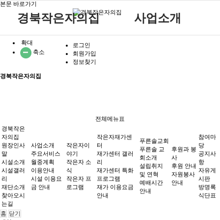
본문 바로가기
경북작은자의집
사업소개
확대
원장인사말
작은자 소식
재가센터 갤러리
후원 안내
공지사항
주요서비스
푸른솔 교회소개
로그인
축소
회원가입
시설소개
작은자 프로그램
재가센터 특화프로그램
자원봉사 안내
자유게시판
월중계획
설립취지 및 연혁
작은자이야기
정보찾기
시설갤러리
재가 이용요금 안내
방명록
이용안내
예배시간 안내
경북작은자의집
재단소개
식단표
시설 이용요금 안내
찾아오시는길
작은자재가센터
푸른솔교회
전체메뉴표
경북작은
자의집
작은자재가센
참여마
푸른솔교회
원장인사
사업소개
작은자이
터
당
푸른솔 교
후원과 봉
말
후원과 봉사
주요서비스
야기
재가센터 갤러
참여마당
공지사
회소개
사
시설소개
월중계획
작은자 소
리
항
설립취지
후원 안내
시설갤러
이용안내
식
재가센터 특화
자유게
및 연혁
자원봉사
리
시설 이용요
작은자 프
프로그램
시판
예배시간
안내
재단소개
금 안내
로그램
재가 이용요금
방명록
안내
찾아오시
안내
식단표
는길
홈
닫기