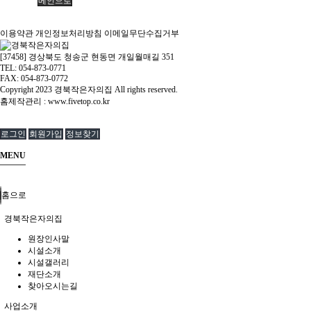
메인으로
이용약관
개인정보처리방침
이메일무단수집거부
[37458] 경상북도 청송군 현동면 개일월매길 351
TEL: 054-873-0771
FAX: 054-873-0772
Copyright
2023 경북작은자의집 All rights reserved.
홈제작관리 :
www.fivetop.co.kr
로그인
회원가입
정보찾기
MENU
홈으로
경북작은자의집
원장인사말
시설소개
시설갤러리
재단소개
찾아오시는길
사업소개