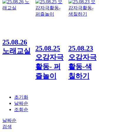
25.08.26
25.08.25
25.08.23
노래교실
오감자극
오감자극
활동- 퍼
활동-색
즐놀이
칠하기
초기화
날짜순
조회순
날짜순
검색