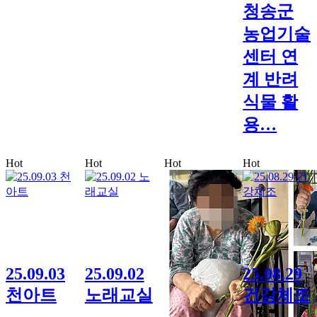
청송군
농업기술
센터 연
계 반려
식물 활
용…
Hot
Hot
Hot
Hot
25.09.03
25.09.02
25.08.29
천아트
노래교실
건강체조