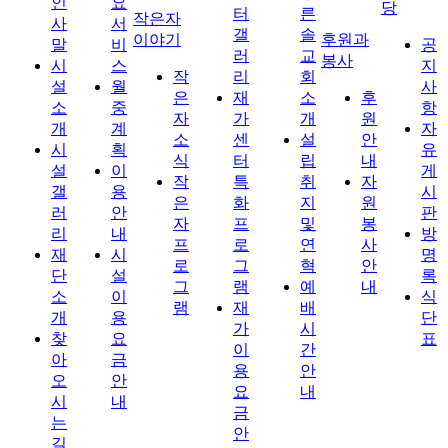
인
요
당
터
른
작은자
사
서
갤
솔
이야기
후원과
말
비
공
러
교
봉사
시
스
지
작
리
회
설
월
사
은
재
소
후
소
중
항
자
가
개
원
개
계
자
소
센
설
안
시
획
유
식
터
립
내
설
이
게
작
특
취
자
갤
용
시
은
화
지
원
러
안
판
자
프
및
봉
리
내
방
프
로
연
사
재
시
명
로
그
혁
안
단
설
록
그
램
예
내
소
이
식
램
재
배
개
용
단
가
시
찾
요
표
이
간
아
금
용
안
오
안
요
내
시
내
금
는
안
길