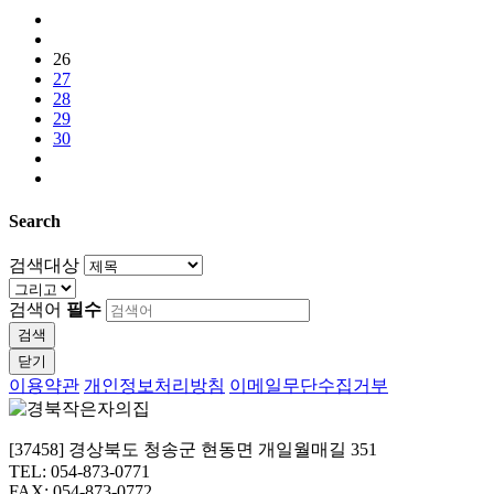
26
27
28
29
30
Search
검색대상
검색어
필수
검색
닫기
이용약관
개인정보처리방침
이메일무단수집거부
[37458] 경상북도 청송군 현동면 개일월매길 351
TEL: 054-873-0771
FAX: 054-873-0772