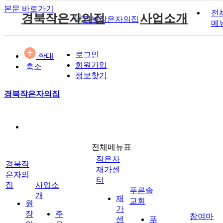
본문 바로가기
전
경북작은자의집
사업소개
메
원장인사말
작은자 소식
재가센터 갤러리
후원 안내
공지사항
주요서비스
푸른솔 교회소개
로그인
확대
시설소개
작은자 프로그램
재가센터 특화프로그램
자원봉사 안내
자유게시판
월중계획
설립취지 및 연혁
작은자이야기
회원가입
축소
시설갤러리
재가 이용요금 안내
방명록
이용안내
예배시간 안내
정보찾기
재단소개
식단표
시설 이용요금 안내
경북작은자의집
찾아오시는길
작은자재가센터
푸른솔교회
전체메뉴표
후원과 봉사
참여마당
작은자
경북작
재가센
은자의
터
집
사업소
푸른솔
개
재
교회
원
가
장
주
참여마
센
푸