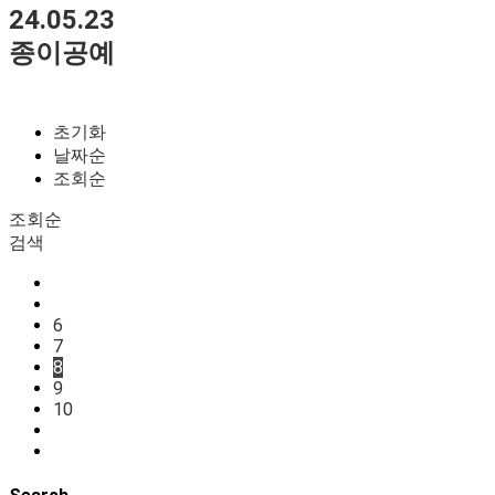
24.05.23
종이공예
초기화
날짜순
조회순
조회순
검색
6
7
8
9
10