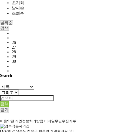
초기화
날짜순
조회순
날짜순
검색
26
27
28
29
30
Search
검색
닫기
이용약관
개인정보처리방침
이메일무단수집거부
[37458] 경상북도 청송군 현동면 개일월매길 351