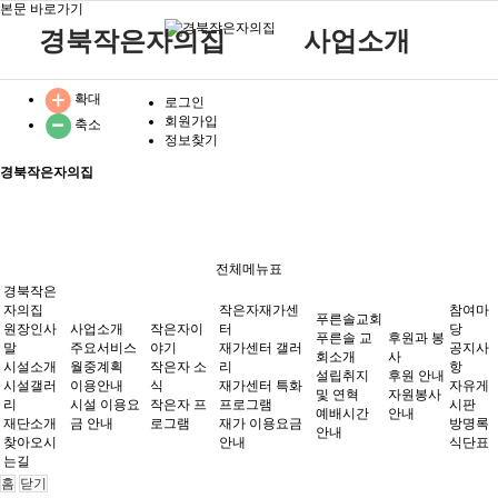
본문 바로가기
경북작은자의집
사업소개
원장인사말
작은자 소식
재가센터 갤러리
후원 안내
공지사항
주요서비스
푸른솔 교회소개
확대
로그인
회원가입
축소
시설소개
작은자 프로그램
재가센터 특화프로그램
자원봉사 안내
자유게시판
월중계획
설립취지 및 연혁
작은자이야기
정보찾기
시설갤러리
재가 이용요금 안내
방명록
이용안내
예배시간 안내
경북작은자의집
재단소개
식단표
시설 이용요금 안내
찾아오시는길
작은자재가센터
푸른솔교회
전체메뉴표
경북작은
자의집
작은자재가센
참여마
푸른솔교회
원장인사
사업소개
작은자이
터
당
푸른솔 교
후원과 봉
말
후원과 봉사
주요서비스
야기
재가센터 갤러
참여마당
공지사
회소개
사
시설소개
월중계획
작은자 소
리
항
설립취지
후원 안내
시설갤러
이용안내
식
재가센터 특화
자유게
및 연혁
자원봉사
리
시설 이용요
작은자 프
프로그램
시판
예배시간
안내
재단소개
금 안내
로그램
재가 이용요금
방명록
안내
찾아오시
안내
식단표
는길
홈
닫기