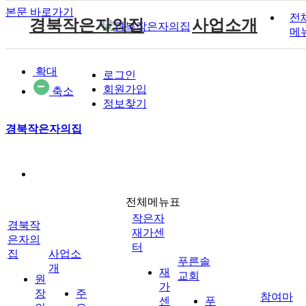
본문 바로가기
전
경북작은자의집
사업소개
메
원장인사말
작은자 소식
재가센터 갤러리
후원 안내
공지사항
주요서비스
푸른솔 교회소개
확대
로그인
시설소개
작은자 프로그램
재가센터 특화프로그램
자원봉사 안내
자유게시판
월중계획
설립취지 및 연혁
작은자이야기
회원가입
축소
시설갤러리
재가 이용요금 안내
방명록
이용안내
예배시간 안내
정보찾기
재단소개
식단표
시설 이용요금 안내
경북작은자의집
찾아오시는길
작은자재가센터
푸른솔교회
전체메뉴표
후원과 봉사
참여마당
작은자
경북작
재가센
은자의
터
집
사업소
푸른솔
개
재
교회
원
가
장
주
참여마
센
푸