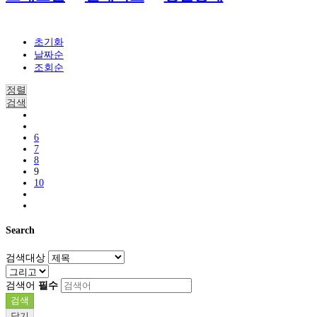
초기화
날짜순
조회순
정렬
검색
6
7
8
9
10
Search
검색대상
검색어
필수
검색
닫기