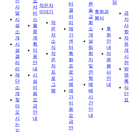
인
요
당
터
른
작은자
사
서
갤
솔
이야기
후원과
말
비
공
러
교
봉사
시
스
지
작
리
회
설
월
사
은
재
소
후
소
중
항
자
가
개
원
개
계
자
소
센
설
안
시
획
유
식
터
립
내
설
이
게
작
특
취
자
갤
용
시
은
화
지
원
러
안
판
자
프
및
봉
리
내
방
프
로
연
사
재
시
명
로
그
혁
안
단
설
록
그
램
예
내
소
이
식
램
재
배
개
용
단
가
시
찾
요
표
이
간
아
금
용
안
오
안
요
내
시
내
금
는
안
길