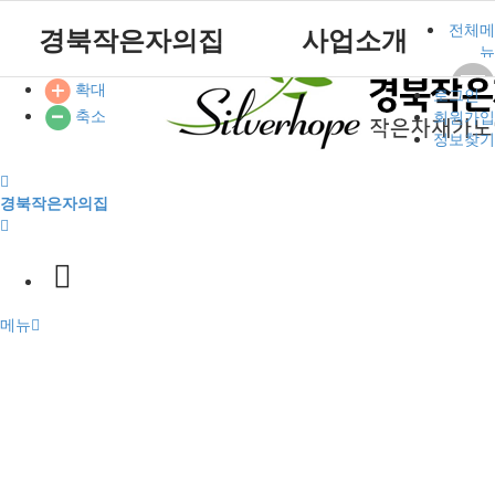
본문 바로가기
전체메
경북작은자의집
사업소개
뉴
확대
로그인
원장인사말
작은자 소식
재가센터 갤러리
후원 안내
공지사항
주요서비스
푸른솔 교회소개
축소
작은자이야기
회원가입
시설소개
작은자 프로그램
재가센터 특화프로그램
자원봉사 안내
자유게시판
월중계획
설립취지 및 연혁
정보찾기
시설갤러리
재가 이용요금 안내
방명록
이용안내
예배시간 안내
작은자재가센터
푸른솔교회
경북작은자의집
재단소개
식단표
시설 이용요금 안내
찾아오시는길
후원과 봉사
참여마당
메뉴