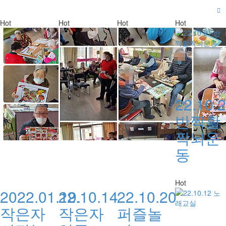
Hot
Hot
Hot
Hot
22.10.
반짝활
짝뇌운
동
Hot
2022.01.19.
22.10.14
22.10.20
작은자
작은자
퍼즐놀