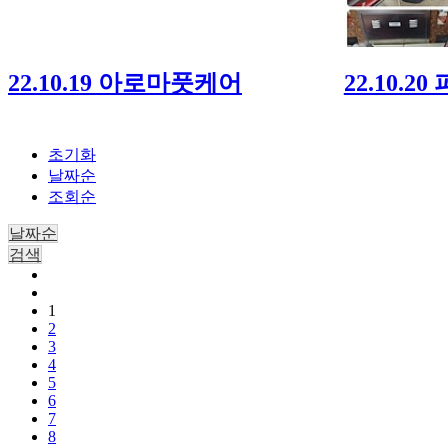
22.10.19 아로마풋케어
22.10.2
초기화
날짜순
조회순
날짜순
검색
1
2
3
4
5
6
7
8