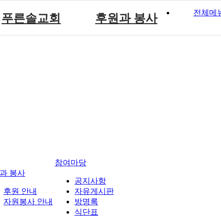
전체메
푸른솔교회
후원과 봉사
푸른솔 교회소개
후원 안내
설립취지 및 연혁
자원봉사 안내
예배시간 안내
참여마당
과 봉사
공지사항
후원 안내
자유게시판
자원봉사 안내
방명록
식단표