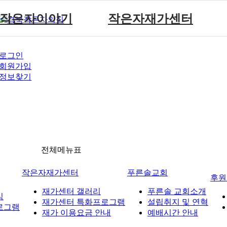
작은자이야기
작은자재가센터
작은자 소식
재가센터 갤러리
로그인
작은자 프로그램
재가센터 특화프로그램
회원가입
재가 이용요금 안내
정보찾기
전체메뉴표
작은자재가센터
푸른솔교회
후원
재가센터 갤러리
푸른솔 교회소개
식
재가센터 특화프로그램
설립취지 및 연혁
로그램
재가 이용요금 안내
예배시간 안내