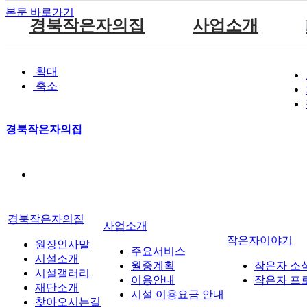
본문 바로가기
경북작은자의집
사업소개
원장인사말
공지사항
주요서비스
확대
시설소개
자유게시판
월중계획
축소
참여마당
시설갤러리
방명록
이용안내
재단소개
식단표
시설 이용요금 안내
경북작은자의집
찾아오시는길
경북작은자의집
사업소개
작은자이야기
원장인사말
주요서비스
시설소개
월중계획
작은자 소
시설갤러리
이용안내
작은자 프
재단소개
시설 이용요금 안내
찾아오시는길