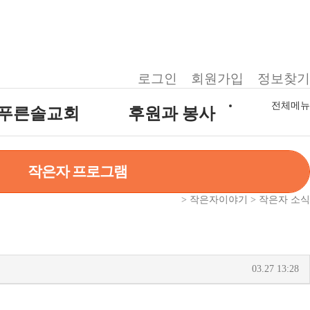
로그인
회원가입
정보찾기
전체메뉴
푸른솔교회
후원과 봉사
푸른솔 교회소개
후원 안내
작은자 프로그램
설립취지 및 연혁
자원봉사 안내
예배시간 안내
> 작은자이야기 > 작은자 소식
03.27 13:28