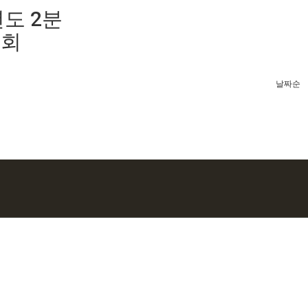
6년도 2분
원회
날짜순