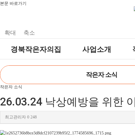
본문 바로가기
확대
축소
경북작은자의집
사업소개
원장인사말
공지사항
주요서비스
참여마당
작은자 소식
시설소개
자유게시판
월중계획
시설갤러리
방명록
이용안내
작은자 소식
재단소개
식단표
시설 이용요금 안내
26.03.24 낙상예방을 위한
찾아오시는길
최고관리자
0
248